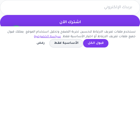
اشترك الآن
نستخدم ملفات تعريف الارتباط لتحسين تجربة التصفح وتحليل استخدام الموقع. يمكنك قبول
كوبون وافي
جميع ملفات تعريف الارتباط أو اختيار الأساسية فقط.
سياسة الخصوصية
قبول الكل
الأساسية فقط
رفض
أكبر موقع عربي لكوبونات الخصم وأكواد التوفير. نوفر لك
DK9A
أحدث العروض والتخفيضات من أشهر المتاجر الإلكترونية.
نسخ الكود
روابط مهمة
🤝 انضم كشريك
المتاجر
الأكثر طلباً