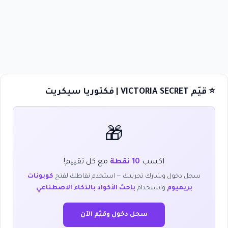
⭐ قيّم VICTORIA SECRET | فكتوريا سيكريت
🎁
اكسب
10 نقطة
مع كل تقييم!
سجل دخول وشارك تجربتك — استخدم نقاطك لفتح
كوبونات
بريميوم
واستخدام
باحث الأكواد بالذكاء الاصطناعي
سجل دخول وقيّم الآن