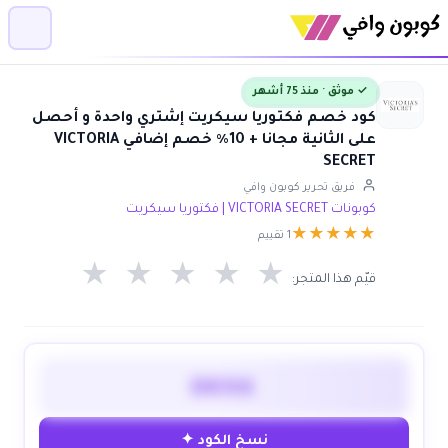
✓ موثق · منذ 75 أشهر
كود خصم فكتوريا سيكريت إشتري واحدة و أحصل
على الثانية مجانا + 10٪ خصم إضافي VICTORIA
SECRET
فريق تحرير كوبون وافي
كوبونات VICTORIA SECRET | فكتوريا سيكريت
★
★
★
★
★
1 تقييم
★
★
★
★
★
قيّم هذا المتجر:
DK9A
نسخ الكود ✦