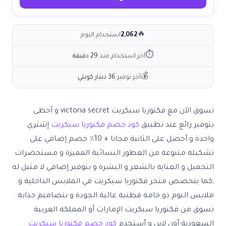
🔥
2,062
استخدام اليوم
⏱
آخر استخدام منذ
29 دقيقة
💰
آخر توفير
36 دينار كويتي
تسوق الآن مع
فكتوريا سيكريت victoria secret
و أحظى
بتوفير رائع عند تطبيق
كود خصم فكتوريا سيكريت
إشتري
واحدة و أحصل على الثانية مجانا + 10٪ خصم إضافي على
تشكيلة متنوعة من العطور النسائية المميزة و مستحضرات
التجميل و العناية بالشعر و البشرة و بتوفير إضافي لا مثيل له
,كما يتخصص متجر فكتوريا سيكريت في الملابس الداخلية و
ملابس النوم ذو خامة قطنية عالية الجودة و بتصاميم جذابة .
تسوق من فكتوريا سيكريت الإمارات أو المملكة العربية
السعودية أون لاين و أستخدم
كود خصم فكتوريا سيكريت