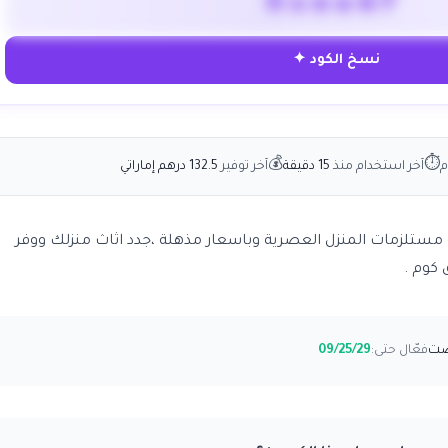
HomeWF
نسخ الكود ✦
💰
⏱
م
آخر استخدام منذ
15 دقيقة
آخر توفير
132.5 درهم إماراتي
 كوم 70%على كافة مستلزمات المنزل العصرية وباسعار مذهلة ،جدد اثاث منزلك ووفر
 كوم .
فعّال حتى:
09/25/29