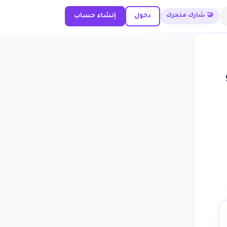
🤝 شارك متجرك
دخول
إنشاء حساب