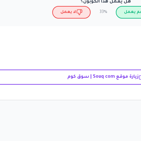
هل يعمل هذا الكوبون؟
م يعمل
لا يعمل
33%
زيارة موقع Souq com | سوق كوم