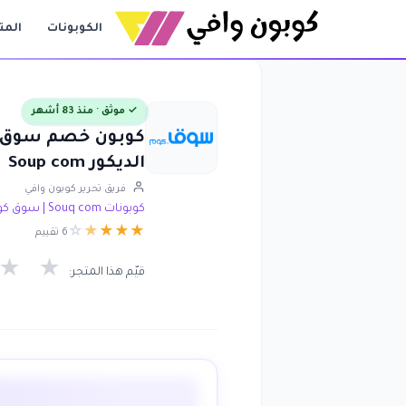
الكوبونات
المت
✓ موثق · منذ 83 أشهر
الديكور Soup com
فريق تحرير كوبون وافي
كوبونات Souq com | سوق كوم
☆
★
★
★
★
6 تقييم
★
★
قيّم هذا المتجر: