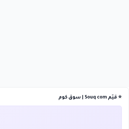
⭐ قيّم Souq com | سوق كوم