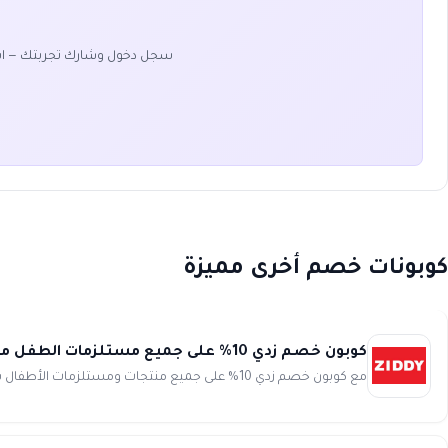
سجل دخول وشارك تجربتك — ا
كوبونات خصم أخرى مميزة
كوبون خصم زدي 10% على جميع مستلزمات الطفل من ملابس وعربات تنقل وكراسي السيارة ziddy
مع كوبون خصم زدي 10% على جميع منتجات ومستلزمات الأطفال سوف يجعل تجربة تسوقك مميزة وفريدة من نوعها ،فجميع احتياجات طفل...