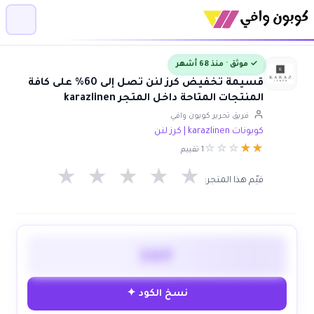
✓ موثق · منذ 68 أشهر
قسيمة تخفيض كرز لنن تصل إلى 60% على كافة
المنتجات المتاحة داخل المتجر karazlinen
فريق تحرير كوبون وافي
كوبونات karazlinen | كرز لنن
☆
☆
☆
★
★
1 تقييم
★
★
★
★
★
قيّم هذا المتجر:
IGY
نسخ الكود ✦