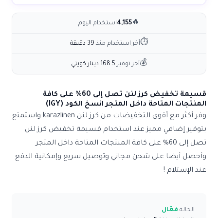
🔥
4,155
استخدام اليوم
⏱
آخر استخدام منذ
39 دقيقة
💰
آخر توفير
168.5 دينار كويتي
قسيمة تخفيض كرز لنن تصل إلى 60% على كافة
المنتجات المتاحة داخل المتجر انسخ الكود (IGY)
وفر أكثر مع أقوى التخفيضات من
كرز لنن karazlinen
واستمتع
بتوفير إضافي مميز عند استخدام
قسيمة تخفيض كرز لنن
تصل إلى 60% على كافة المنتجات المتاحة داخل المتجر
وأحصل أيضا على شحن مجاني وتوصيل سريع وإمكانية الدفع
عند الإستلام !
الحالة:
فعّال