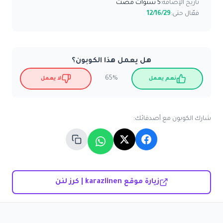
تاريخ الإضافة:
5 سنوات مضت
فعّال حتى:
12/16/29
هل يعمل هذا الكوبون؟
65%
نعم يعمل
لا يعمل
شارك الكوبون مع أصدقائك:
زيارة موقع karazlinen | كرز لنن