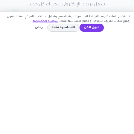
سجل بريدك الإلكتروني ليصلك كل جديد
نستخدم ملفات تعريف الارتباط لتحسين تجربة التصفح وتحليل استخدام الموقع. يمكنك قبول
جميع ملفات تعريف الارتباط أو اختيار الأساسية فقط.
سياسة الخصوصية
قبول الكل
الأساسية فقط
رفض
اشترك الآن
IGY
نسخ الكود
كوبون وافي
أكبر موقع عربي لكوبونات الخصم وأكواد التوفير. نوفر لك
أحدث العروض والتخفيضات من أشهر المتاجر الإلكترونية.
روابط مهمة
🤝 انضم كشريك