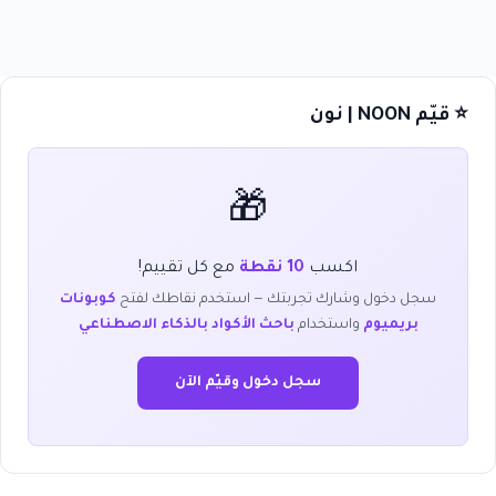
⭐ قيّم NOON | نون
🎁
اكسب
10 نقطة
مع كل تقييم!
سجل دخول وشارك تجربتك — استخدم نقاطك لفتح
كوبونات
بريميوم
واستخدام
باحث الأكواد بالذكاء الاصطناعي
سجل دخول وقيّم الآن