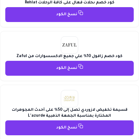
كود خصم ىحلات فعال على كافة الرحلات Rehlat
نسخ الكود
كود خصم زافول 10% علي جميع الاكسسوارات من Zaful
نسخ الكود
قسيمة تخفيض لازوردي تصل إلى 50% على أحدث المجوهرات
المختارة بمناسبة الجمعة الذهبية L'azurde
نسخ الكود