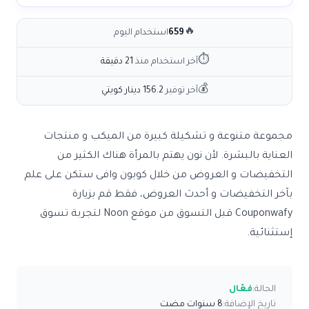
🔥
659
استخدام اليوم
⏱
آخر استخدام منذ
21 دقيقة
💰
آخر توفير
156.2 دينار كويتي
مجموعة متنوعة و تشكيلة كبيرة من الميكب و منتجات
العناية بالبشرة. لأن نون يهتم بالمرأة هناك الكثير من
التخفيضات و العروض من خلال كوبون وافى ستكن على علم
بآخر التخفيضات و أحدث العروض، فقط قم بزيارة
Couponwafy قبل التسوق من موقع Noon لتجربة تسوق
إستثنائية.
الحالة:
فعّال
تاريخ الإضافة:
8 سنوات مضت