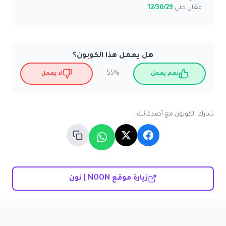
فعّال حتى:
12/30/29
هل يعمل هذا الكوبون؟
55%
نعم يعمل
لا يعمل
شارك الكوبون مع أصدقائك:
زيارة موقع NOON | نون