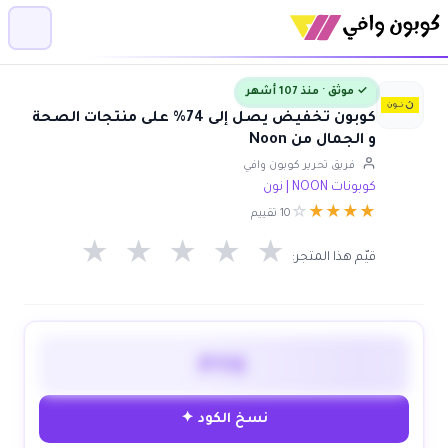
✓ موثق · منذ 107 أشهر
كوبون تخفيض يصل إلى 74% على منتجات الصحة
و الجمال من Noon
فريق تحرير كوبون وافي
كوبونات NOON | نون
☆
★
★
★
★
10 تقييم
★
★
★
★
★
قيّم هذا المتجر:
PY6
نسخ الكود ✦