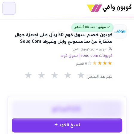
✓ موثق · منذ 84 أشهر
كوبون خصم سوق كوم 50 ريال على اجهزة جوال
مختارة من سامسونج وابل وغيرها Souq Com
فريق تحرير كوبون وافي
كوبونات Souq com | سوق كوم
☆
★
★
★
★
6 تقييم
★
★
★
★
★
قيّم هذا المتجر:
plwf25
نسخ الكود ✦