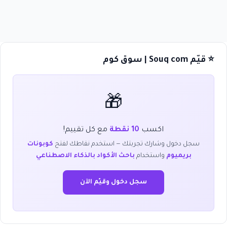
⭐ قيّم Souq com | سوق كوم
🎁
اكسب
10 نقطة
مع كل تقييم!
سجل دخول وشارك تجربتك — استخدم نقاطك لفتح
كوبونات
بريميوم
واستخدام
باحث الأكواد بالذكاء الاصطناعي
سجل دخول وقيّم الآن