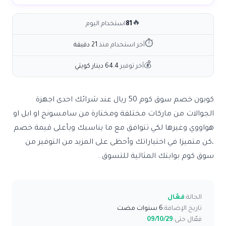
🔥
81
استخدام اليوم
⏱
آخر استخدام منذ
21 دقيقة
💰
آخر توفير
64.4 دينار كويتي
كوبون خصم سوق كوم 50 ريال عند شرائك احدى اجهزة
الجوالات من ماركات مختلفة ومختارة من سامسونج او ابل او
هواووي وغيرها لكي تتوافق مع ما يناسبك وبأعلى قيمة خصم
،كن متميزا في اختياراتك وأحظى على المزيد من التوفير من
سوق كوم بوابتك المثالية للتسوق .
الحالة:
فعّال
تاريخ الإضافة:
6 سنوات مضت
فعّال حتى:
09/10/29