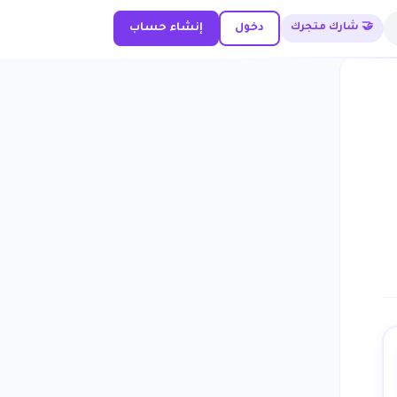
🤝 شارك متجرك
دخول
إنشاء حساب