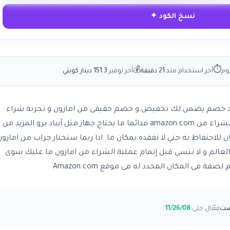
نسخ الكود ✦
💰
⏱
وم
آخر استخدام منذ
21 دقيقة
آخر توفير
151.3 دينار كويتي
لمميز للغاية و كود خصم يضمن لك تخفيض و خصم حقيقى من امازون و تجربة شراء
مميزة و توفير الكثير من الاموال عند الشراء من amazon.com فدائما ما يحتاج جهاز مثل آيباد برو المزيد من
ن للاحتفاظ به حتي لا تفقده بمكان ما. اذا ربما ستختار جراب من امازون
عالم و لا تنسي قبل إتمام عملية الشراء من امازون ما عليك سوى
 فى المكان المحدد له فى موقع Amazon.com
فعّال حتى:
11/26/08