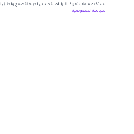
نك قبول جميع ملفات تعريف الارتباط أو اختيار الأساسية فقط.
سياسة الخصوصية
ك الآن
روابط مهمة
كوبون وافي
 انضم كشريك
أكبر موقع عربي لكوبونات الخصم وأكواد التوفير. نوفر لك
المتاجر
أحدث العروض والتخفيضات من أشهر المتاجر الإلكترونية.
الأكثر طلباً
الأعلى تصويتاً
روابط الموجودة على موقعنا.