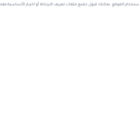
ستخدم ملفات تعريف الارتباط لتحسين تجربة التصفح وتحليل استخدام الموقع. يمك
احصل على أحدث كوبونات الخصم
سجل بريدك الإلكتروني ليصلك كل جديد
اشتر
عن الموقع
حسابي
اتصل بنا
تسجيل دخول

عن كوبون وافي
إنشاء حساب
ياسة الخصوصية
تقديم اقتراح
إدارة ملفات تعريف الارتباط
·
سياسة الخصوصية
قد نحصل على عمولة عند الشراء من خلال ال
كوبون وافي
2017-2026 © جميع الحقوق محفوظة —