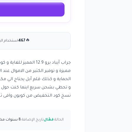
🔥
467
استخدام الي
جراب آيباد برو 12.9 ا
الحماية و كذلك قلم أبل يحتاج الي مكا
و تحظي بشحن سريع اينما كنت حول ال
نسخ كود التخفيض من كوبون وافى ثم لصقة
الحالة:
فعّال
تاريخ الإضافة:
8 سنوات مضت