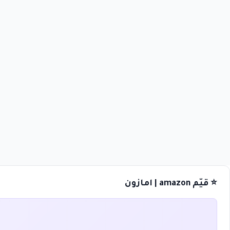
⭐ قيّم amazon | امازون