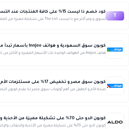
كود خصم ذا ليست 15% على كافة المنتجات عند التسوق أونلاين The List
T
تسوق و وفر أكثر مع ذا ليست The List على تشكيلة مميزة من الملابس و الأحذية و الحقائب و الإكسسوارات صممت لتواكب أحدث خط...
كوبون سوق السعودية و هواتف Innjoo بأسعار تبدأ من 39 ريال سعودي من Souq
هاتف Innjoo من الهواتف الواعدة ذات الأسعار المميزة و الأكثر من ذلك كوبون التخفيضات الهائل من سوق السعودية سيجعلك توفر...
كوبون سوق مصر و تخفيض 17% على مستلزمات الأم و الطفل من Souq Egypt
صحة الأم و الطفل من أهم أولويات سوق مصر لذا يقدم كوبون التخ
كوبون الدو حتى 70% على تشكيلة مميزة من الأحذية والحقائب والإكسسورات aldo
كوبون الدو حتى 70% على تشكيلة مميزة من الأحذية والحقائب والإكسسورات انسخ الكود (AD51) تسوق أفضل تشكيلة مميزة ...