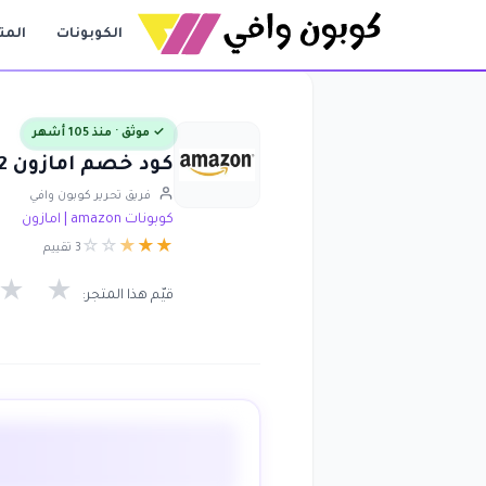
الكوبونات
المت
✓ موثق · منذ 105 أشهر
كود خصم امازون 32% عند شراء جراب آيباد برو 12.9 مع حامل قلم أبل
فريق تحرير كوبون وافي
كوبونات amazon | امازون
☆
☆
★
★
★
3 تقييم
★
★
قيّم هذا المتجر: