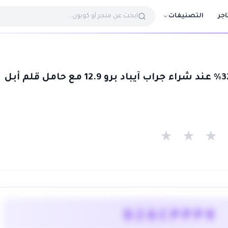
التصنيفات
اجر
★
★
★
D2ACPPP9