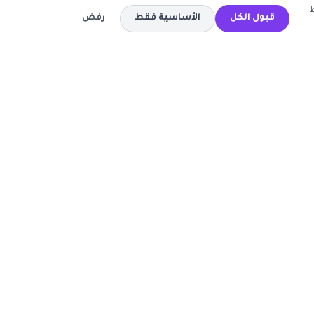
.
قبول الكل
الأساسية فقط
رفض
المتاجر
كود خصم تيمو
كود خصم اي هيرب
ة