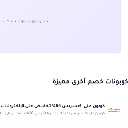
سجل دخول وشارك تجربتك — ا
كوبونات خصم أخرى مميزة
كوبون علي اكسبريس 66% تخفيض على الإلكترونيات من AliExpress
كوبون علي اكسبريس يمنحك توفير هائل حتي 66% تخفيض على الإلكترونيات من AliExpress. تجربة التسوق من علي اكسبريس مليئة با...