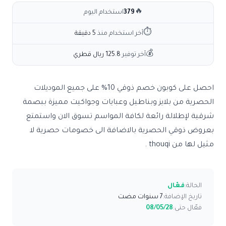
🔥
379
استخدام اليوم
⏱
آخر استخدام منذ
5 دقيقة
💰
آخر توفير
125.8 ريال قطري
احصل على كوبون خصم ذوقي 10% على جميع الموديلات
الحصرية من بلايز وبناطيل وعبايات وجواكيت مميزة ببصمة
شرقية لإطلالة رائعة لكافة المواسم تسوق الان واستمتع
بعروض ذوقي الحصرية بالاضافة الى خصومات حصرية لا
مثيل لها من thouqi .
الحالة:
فعّال
تاريخ الإضافة:
7 سنوات مضت
فعّال حتى:
08/05/28