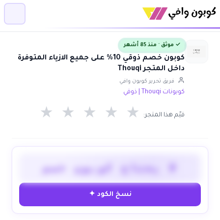
✓ موثق · منذ 85 أشهر
كوبون خصم ذوقي 10% على جميع الازياء المتوفرة
داخل المتجر Thouqi
فريق تحرير كوبون وافي
كوبونات Thouqi | ذوقي
★
★
★
★
★
قيّم هذا المتجر:
لا يحتاج كوبون خصم
نسخ الكود ✦