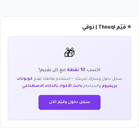
⭐ قيّم Thouqi | ذوقي
🎁
اكسب
10 نقطة
مع كل تقييم!
سجل دخول وشارك تجربتك — استخدم نقاطك لفتح
كوبونات
بريميوم
واستخدام
باحث الأكواد بالذكاء الاصطناعي
سجل دخول وقيّم الآن