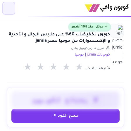
✓ موثق · منذ 108 أشهر
كوبون تخفيضات 60% على ملابس الرجال و الأحذية
و الإكسسوارات من جوميا مصر jumia
فريق تحرير كوبون وافي
كوبونات jumia | جوميا
★
★
★
★
★
قيّم هذا المتجر:
لا يحتاج لكوبون
نسخ الكود ✦