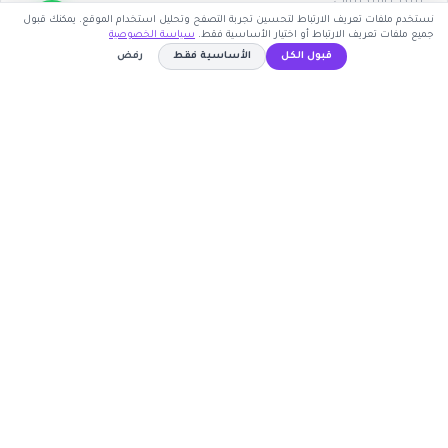
نستخدم ملفات تعريف الارتباط لتحسين تجربة التصفح وتحليل استخدام الموقع. يمكنك قبول
جميع ملفات تعريف الارتباط أو اختيار الأساسية فقط.
سياسة الخصوصية
اشترك الآن
قبول الكل
الأساسية فقط
رفض
كوبون وافي
لا يحتاج لكوبون
نسخ الكود
أكبر موقع عربي لكوبونات الخصم وأكواد التوفير. نوفر لك
أحدث العروض والتخفيضات من أشهر المتاجر الإلكترونية.
روابط مهمة
🤝 انضم كشريك
المتاجر
الأكثر طلباً
الأعلى تصويتاً