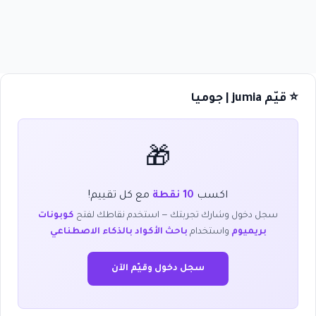
⭐ قيّم jumia | جوميا
🎁
اكسب
10 نقطة
مع كل تقييم!
سجل دخول وشارك تجربتك — استخدم نقاطك لفتح
كوبونات
بريميوم
واستخدام
باحث الأكواد بالذكاء الاصطناعي
سجل دخول وقيّم الآن