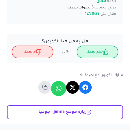
الحالة:
فعّال
تاريخ الإضافة:
8 سنوات مضت
فعّال حتى:
12/30/29
هل يعمل هذا الكوبون؟
33%
نعم يعمل
لا يعمل
شارك الكوبون مع أصدقائك:
زيارة موقع jumia | جوميا