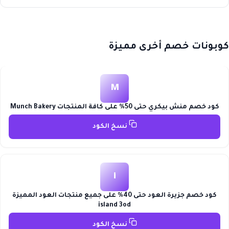
كوبونات خصم أخرى مميزة
M
كود خصم منش بيكري حتى 50% على كافة المنتجات Munch Bakery
نسخ الكود
i
كود خصم جزيرة العود حتى 40% على جميع منتجات العود المميزة
island 3od
نسخ الكود