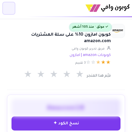
✓ موثق · منذ 105 أشهر
كوبون امازون 10% على سلة المشتريات
amazon.com
فريق تحرير كوبون وافي
كوبونات amazon | امازون
☆
☆
★
★
★
3 تقييم
★
★
★
★
★
قيّم هذا المتجر:
Amazon10
نسخ الكود ✦