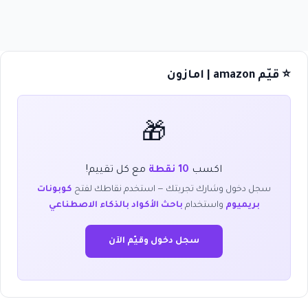
⭐ قيّم amazon | امازون
🎁
اكسب
10 نقطة
مع كل تقييم!
سجل دخول وشارك تجربتك — استخدم نقاطك لفتح
كوبونات
بريميوم
واستخدام
باحث الأكواد بالذكاء الاصطناعي
سجل دخول وقيّم الآن