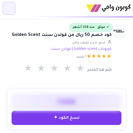
✓ موثق · منذ 108 أشهر
كود خصم 50 ريال من قولدن سنت Golden Scent
فريق تحرير كوبون وافي
كوبونات Golden scent | قولدن سنت
★
★
★
★
★
1 تقييم
★
★
★
★
★
قيّم هذا المتجر:
T800
نسخ الكود ✦