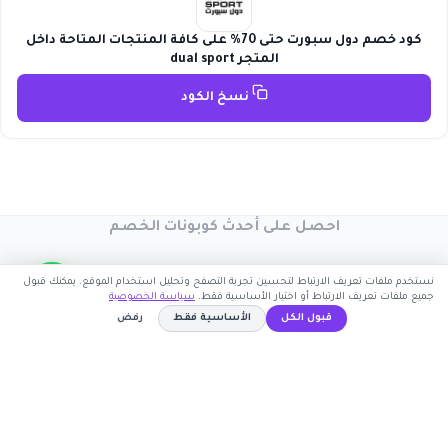
كود خصم دول سبورت حتى 70% على كافة المنتجات المتاحة داخل
المتجر dual sport
نسخ الكود
احصل على أحدث كوبونات الخصم
سجل بريدك الإلكتروني ليصلك كل جديد
نستخدم ملفات تعريف الارتباط لتحسين تجربة التصفح وتحليل استخدام الموقع. يمكنك قبول
جميع ملفات تعريف الارتباط أو اختيار الأساسية فقط.
سياسة الخصوصية
قبول الكل
الأساسية فقط
رفض
T800
نسخ الكود
اشترك الآن
كوبون وافي