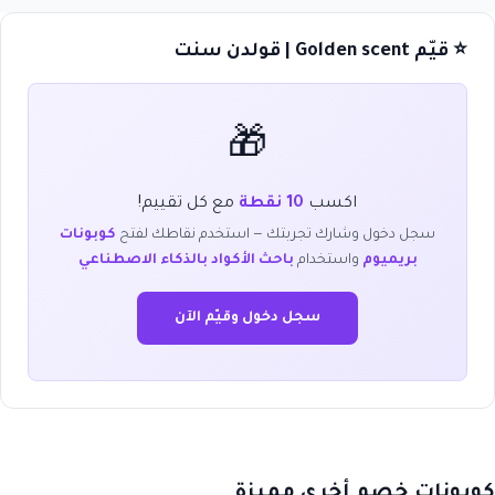
⭐ قيّم Golden scent | قولدن سنت
🎁
اكسب
10 نقطة
مع كل تقييم!
سجل دخول وشارك تجربتك — استخدم نقاطك لفتح
كوبونات
بريميوم
واستخدام
باحث الأكواد بالذكاء الاصطناعي
سجل دخول وقيّم الآن
كوبونات خصم أخرى مميزة