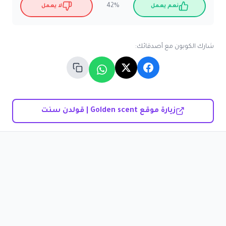
42%
نعم يعمل
لا يعمل
شارك الكوبون مع أصدقائك:
زيارة موقع Golden scent | قولدن سنت