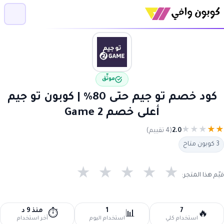
موثّق
كود خصم تو جيم حتى 80% | كوبون تو جيم
أعلى خصم 2 Game
★
★
★
★
★
2.0
(4 تقييم)
3 كوبون متاح
★
★
★
★
★
قيّم هذا المتجر:
7
1
منذ 9 د
⏱️
📊
🔥
استخدام كلي
استخدام اليوم
آخر استخدام