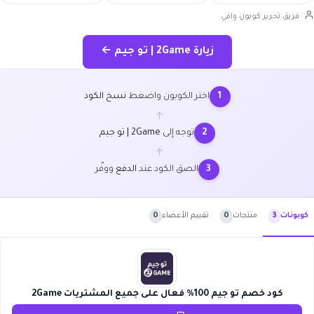
فريق تحرير كوبون وافي
زيارة 2Game | تو جيم ←
اختر الكوبون واضغط
نسخ الكود
1
←
توجه إلى
2Game | تو جيم
2
←
الصق الكود عند
الدفع
ووفّر
3
منتجات
0
تقييم الأعضاء
0
كوبونات
3
كود خصم تو جيم 100% فعال على جميع المشتريات 2Game