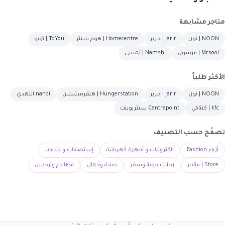
متاجر مشابهة
NOON | نون
Jarir | جرير
Homecentre | هوم سنتر
ToYou | تويو
Mrsool | مرسول
Namshi | نمشي
الأكثر طلباً
NOON | نون
Jarir | جرير
Hungerstation | هنقرستيشن
nahdi النهدي
kfc | كنتاكي
Centrepoint سنتربوينت
تصفّح حسب التصنيف
أزياء Fashion
الكترونيات و أجهزة كهربائية
إستضافات و خدمات
Store | متاجر
رحلات جوية وسفر
صحة وجمال
مطاعم وتوصيل